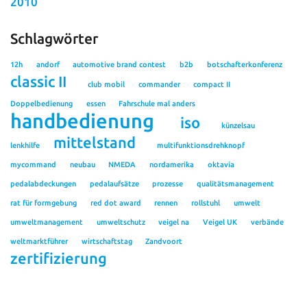
2010
Schlagwörter
12h
andorf
automotive brand contest
b2b
botschafterkonferenz
classic II
club mobil
commander
compact II
Doppelbedienung
essen
Fahrschule mal anders
handbedienung
iso
künzelsau
mittelstand
lenkhilfe
multifunktionsdrehknopf
mycommand
neubau
NMEDA
nordamerika
oktavia
pedalabdeckungen
pedalaufsätze
prozesse
qualitätsmanagement
rat für formgebung
red dot award
rennen
rollstuhl
umwelt
umweltmanagement
umweltschutz
veigel na
Veigel UK
verbände
weltmarktführer
wirtschaftstag
Zandvoort
zertifizierung