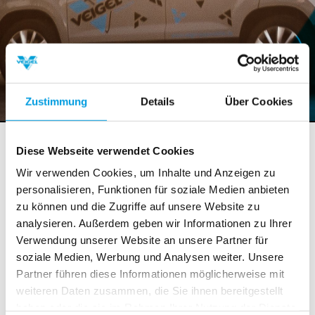
Zustimmung
Details
Über Cookies
Neuigkeiten
Diese Webseite verwendet Cookies
Wir verwenden Cookies, um Inhalte und Anzeigen zu
personalisieren, Funktionen für soziale Medien anbieten
Das etwas andere Fahrschulfahrzeug
zu können und die Zugriffe auf unsere Website zu
analysieren. Außerdem geben wir Informationen zu Ihrer
12. Dezember 2016
: …alles bleibt anders…hier bei
Verwendung unserer Website an unsere Partner für
uns im Hause Veigel Automotive. Das letzte Jahr
soziale Medien, Werbung und Analysen weiter. Unsere
brachte viele Überraschungen und Veränderungen bei
Partner führen diese Informationen möglicherweise mit
uns im HQ. Daher war es für uns auch keine große
weiteren Daten zusammen, die Sie ihnen bereitgestellt
Überraschung, als unsere Freunde von Bill Plant Ltd
haben oder die sie im Rahmen Ihrer Nutzung der Dienste
anriefen und Unterstützung bei einem Projekt mit