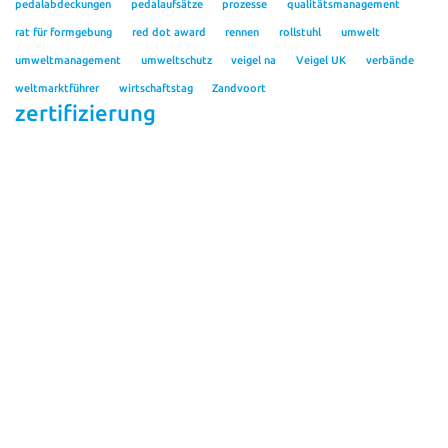
pedalabdeckungen
pedalaufsätze
prozesse
qualitätsmanagement
rat für formgebung
red dot award
rennen
rollstuhl
umwelt
umweltmanagement
umweltschutz
veigel na
Veigel UK
verbände
weltmarktführer
wirtschaftstag
Zandvoort
zertifizierung
Kontakt
Veigel GmbH + Co. KG
Personalabteilung
Verrenberger Weg 36
D-74613 Öhringen
Tel.: +49 7941 605 85 0
Fax: +49 7941 605 85 20
bewerbung@veigel-automotive.de