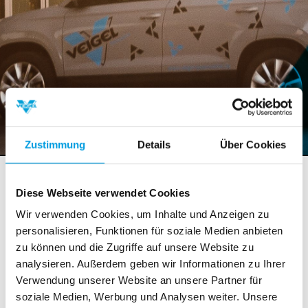
Zustimmung
Details
Über Cookies
Neuigkeiten
Diese Webseite verwendet Cookies
Wir verwenden Cookies, um Inhalte und Anzeigen zu
Veigel übernimmt Fahrschulsimulatoren
personalisieren, Funktionen für soziale Medien anbieten
von SIFAT in ganzheitliches, digitales
zu können und die Zugriffe auf unsere Website zu
Fahrschulkonzept
analysieren. Außerdem geben wir Informationen zu Ihrer
Verwendung unserer Website an unsere Partner für
2. April 2025
: Berliner Hersteller von High-Tech-
soziale Medien, Werbung und Analysen weiter. Unsere
Simulatoren konzentriert sich auf die