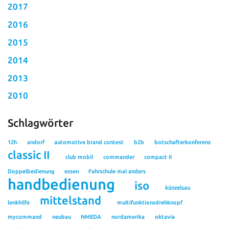
2017
2016
2015
2014
2013
2010
Schlagwörter
12h
andorf
automotive brand contest
b2b
botschafterkonferenz
classic II
club mobil
commander
compact II
Doppelbedienung
essen
Fahrschule mal anders
handbedienung
iso
künzelsau
mittelstand
lenkhilfe
multifunktionsdrehknopf
mycommand
neubau
NMEDA
nordamerika
oktavia