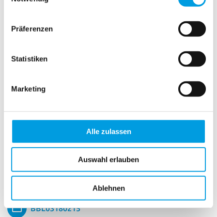
BBC03
Präferenzen
BBL00001
BBL00002
Statistiken
BBL00003
Marketing
BBL03010919
BBL03010919W
Alle zulassen
BBL03030210
Auswahl erlauben
BBL03130204
BBL03140207
Ablehnen
BBL03180215