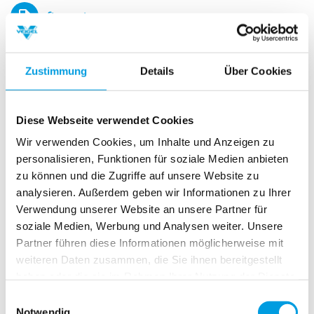
.ftpquota
103702
Zustimmung
Details
Über Cookies
105539
233011
Diese Webseite verwendet Cookies
Wir verwenden Cookies, um Inhalte und Anzeigen zu
306243
personalisieren, Funktionen für soziale Medien anbieten
310397
zu können und die Zugriffe auf unsere Website zu
analysieren. Außerdem geben wir Informationen zu Ihrer
313611
Verwendung unserer Website an unsere Partner für
soziale Medien, Werbung und Analysen weiter. Unsere
ABE
Partner führen diese Informationen möglicherweise mit
weiteren Daten zusammen, die Sie ihnen bereitgestellt
BAC001
haben oder die sie im Rahmen Ihrer Nutzung der Dienste
gesammelt haben.
Einwilligungsauswahl
BBB01
Notwendig