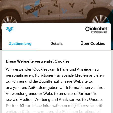
Zustimmung
Details
Über Cookies
Veranstaltungen / Messen
Diese Webseite verwendet Cookies
Wir verwenden Cookies, um Inhalte und Anzeigen zu
Freiheit durch Mobilität –
personalisieren, Funktionen für soziale Medien anbieten
Sonderausstellung in Künzelsau
zu können und die Zugriffe auf unsere Website zu
analysieren. Außerdem geben wir Informationen zu Ihrer
12. Oktober 2013
: Während des Neuwagenmarktes in
Verwendung unserer Website an unsere Partner für
der Künzelsauer Innenstadt, präsentiert sich Veigel in
soziale Medien, Werbung und Analysen weiter. Unsere
einer Sonderausstellung zum Thema „Freiheit durch
Partner führen diese Informationen möglicherweise mit
Mobilität“. Es soll gezeigt werden, wie Menschen mit
weiteren Daten zusammen, die Sie ihnen bereitgestellt