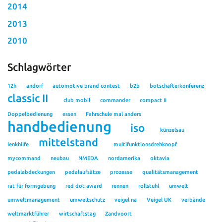
2014
2013
2010
Schlagwörter
12h
andorf
automotive brand contest
b2b
botschafterkonferenz
classic II
club mobil
commander
compact II
Doppelbedienung
essen
Fahrschule mal anders
handbedienung
iso
künzelsau
mittelstand
lenkhilfe
multifunktionsdrehknopf
mycommand
neubau
NMEDA
nordamerika
oktavia
pedalabdeckungen
pedalaufsätze
prozesse
qualitätsmanagement
rat für formgebung
red dot award
rennen
rollstuhl
umwelt
umweltmanagement
umweltschutz
veigel na
Veigel UK
verbände
weltmarktführer
wirtschaftstag
Zandvoort