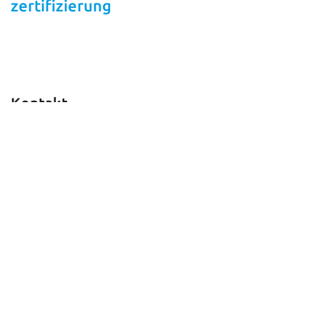
zertifizierung
Kontakt
Veigel GmbH + Co. KG
Personalabteilung
Verrenberger Weg 36
D-74613 Öhringen
Tel.: +49 7941 605 85 0
Fax: +49 7941 605 85 20
bewerbung@veigel-automotive.de
Wir bieten
Arbeiten beim Weltmarktführer in familiengeführtem
Unternehmen