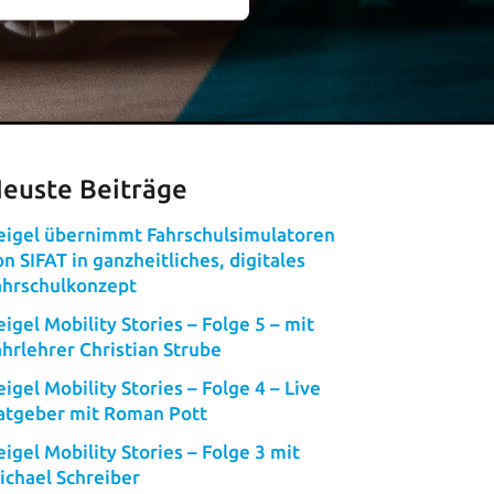
euste Beiträge
eigel übernimmt Fahrschulsimulatoren
on SIFAT in ganzheitliches, digitales
ahrschulkonzept
eigel Mobility Stories – Folge 5 – mit
ahrlehrer Christian Strube
eigel Mobility Stories – Folge 4 – Live
atgeber mit Roman Pott
eigel Mobility Stories – Folge 3 mit
ichael Schreiber