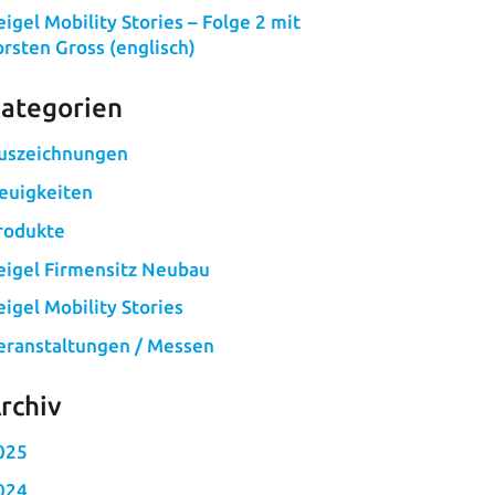
eigel Mobility Stories – Folge 2 mit
orsten Gross (englisch)
ategorien
uszeichnungen
euigkeiten
rodukte
eigel Firmensitz Neubau
eigel Mobility Stories
eranstaltungen / Messen
rchiv
025
024