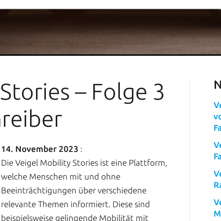
N
 Stories – Folge 3
V
hreiber
v
F
V
14. November 2023
:
F
Die Veigel Mobility Stories ist eine Plattform,
V
welche Menschen mit und ohne
R
Beeinträchtigungen über verschiedene
V
relevante Themen informiert. Diese sind
M
beispielsweise gelingende Mobilität mit