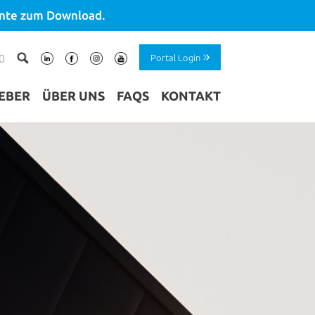
ente zum Download.
 0
Portal Login
EBER
ÜBER UNS
FAQS
KONTAKT