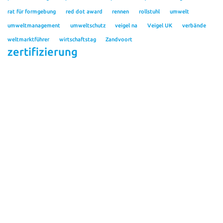
rat für formgebung
red dot award
rennen
rollstuhl
umwelt
umweltmanagement
umweltschutz
veigel na
Veigel UK
verbände
weltmarktführer
wirtschaftstag
Zandvoort
zertifizierung
Kontakt
Veigel GmbH + Co. KG
Personalabteilung
Verrenberger Weg 36
D-74613 Öhringen
Tel.: +49 7941 605 85 0
Fax: +49 7941 605 85 20
bewerbung@veigel-automotive.de