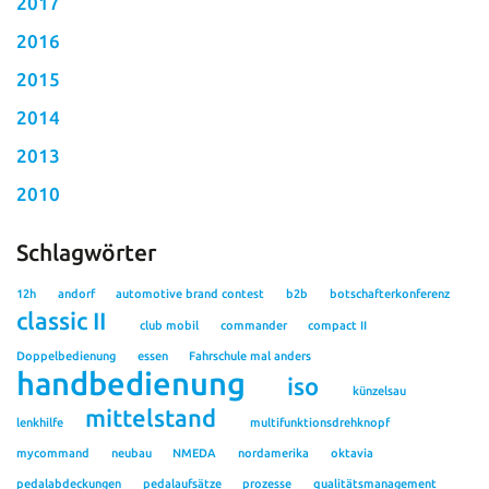
2017
2016
2015
2014
2013
2010
Schlagwörter
12h
andorf
automotive brand contest
b2b
botschafterkonferenz
classic II
club mobil
commander
compact II
Doppelbedienung
essen
Fahrschule mal anders
handbedienung
iso
künzelsau
mittelstand
lenkhilfe
multifunktionsdrehknopf
mycommand
neubau
NMEDA
nordamerika
oktavia
pedalabdeckungen
pedalaufsätze
prozesse
qualitätsmanagement