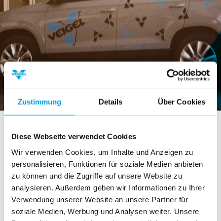
Zustimmung
Details
Über Cookies
Auszeichnungen
Diese Webseite verwendet Cookies
Wir verwenden Cookies, um Inhalte und Anzeigen zu
The Best of German Mittelstand
personalisieren, Funktionen für soziale Medien anbieten
zu können und die Zugriffe auf unsere Website zu
25. August 2015
: Die „Besten der Besten“ beim
analysieren. Außerdem geben wir Informationen zu Ihrer
Wirtschaftstag der Botschafterkonferenz (Berlin/Köln,
Verwendung unserer Website an unsere Partner für
25. August 2015) unter dem Titel „The Best of German
soziale Medien, Werbung und Analysen weiter. Unsere
Mittelstand“ präsentierte der Kölner