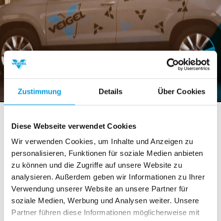
Zustimmung
Details
Über Cookies
Veranstaltungen / Messen
Diese Webseite verwendet Cookies
Wir verwenden Cookies, um Inhalte und Anzeigen zu
Mission Possible – 12h Rennen mit Veigel
personalisieren, Funktionen für soziale Medien anbieten
HB Classic
zu können und die Zugriffe auf unsere Website zu
analysieren. Außerdem geben wir Informationen zu Ihrer
1. Juni 2014
: Veigel gratuliert zur Weltpremiere: Beim
Verwendung unserer Website an unsere Partner für
Zwölf-Stunden-Rennen auf dem Dünenkurs im
soziale Medien, Werbung und Analysen weiter. Unsere
niederländischen Zandvoort feierten Sorg Rennsport
Partner führen diese Informationen möglicherweise mit