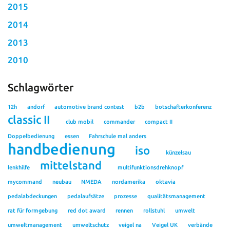
2015
2014
2013
2010
Schlagwörter
12h
andorf
automotive brand contest
b2b
botschafterkonferenz
classic II
club mobil
commander
compact II
Doppelbedienung
essen
Fahrschule mal anders
handbedienung
iso
künzelsau
mittelstand
lenkhilfe
multifunktionsdrehknopf
mycommand
neubau
NMEDA
nordamerika
oktavia
pedalabdeckungen
pedalaufsätze
prozesse
qualitätsmanagement
rat für formgebung
red dot award
rennen
rollstuhl
umwelt
umweltmanagement
umweltschutz
veigel na
Veigel UK
verbände