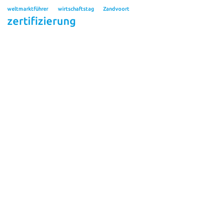
weltmarktführer
wirtschaftstag
Zandvoort
zertifizierung
Kontakt
Veigel GmbH + Co. KG
Personalabteilung
Verrenberger Weg 36
D-74613 Öhringen
Tel.: +49 7941 605 85 0
Fax: +49 7941 605 85 20
bewerbung@veigel-automotive.de
Wir bieten