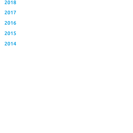
2018
2017
2016
2015
2014
2013
2010
Schlagwörter
12h
andorf
automotive brand contest
b2b
botschafterkonferenz
classic II
club mobil
commander
compact II
Doppelbedienung
essen
Fahrschule mal anders
handbedienung
iso
künzelsau
mittelstand
lenkhilfe
multifunktionsdrehknopf