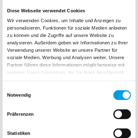
Automotive die Regionalen Fahrlehrerverbände in
Diese Webseite verwendet Cookies
ganz Deutschland unterstützen. Als einziger Hersteller
Wir verwenden Cookies, um Inhalte und Anzeigen zu
von Doppelbedienungen sind wir seit Jahrzehnten auf
personalisieren, Funktionen für soziale Medien anbieten
allen Tagungen vor Ort, um mit den Endkunden in den
zu können und die Zugriffe auf unsere Website zu
regionalen Märkten kontakt aufzunehmen. Wir freuen
analysieren. Außerdem geben wir Informationen zu Ihrer
uns auf Ihren Besuch und Ihre Geschichten über
Verwendung unserer Website an unsere Partner für
Ihre Veigel Doppelbedienungen. (weiter unten sehen
soziale Medien, Werbung und Analysen weiter. Unsere
Sie ein paar Impressionen von den diesjährigen
Partner führen diese Informationen möglicherweise mit
Fahrlehrertagungen.) Fahrlehrertagungen 2017
weiteren Daten zusammen, die Sie ihnen bereitgestellt
Hamburg 18.02 Niedersachsen 11.03 Mecklenburg-
haben oder die sie im Rahmen Ihrer Nutzung der Dienste
Vorp. 11.03 Schleswig Holstein […]
gesammelt haben.
Einwilligungsauswahl
Mehr erfahren
Notwendig
Präferenzen
NMEDA Conference
Statistiken