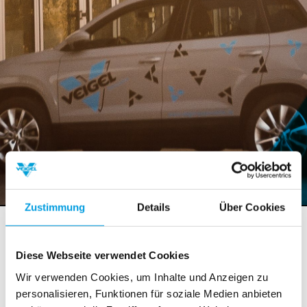
Zustimmung
Details
Über Cookies
Die neue eClassic Handbedienung
ist da!
Diese Webseite verwendet Cookies
Wir verwenden Cookies, um Inhalte und Anzeigen zu
25. September 2020
:
personalisieren, Funktionen für soziale Medien anbieten
Wie Sie wissen, ist der Veigel Classic Linie eines unserer