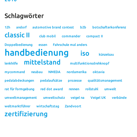
Schlagwörter
12h
andorf
automotive brand contest
b2b
botschafterkonferenz
classic II
club mobil
commander
compact II
Doppelbedienung
essen
Fahrschule mal anders
handbedienung
iso
künzelsau
mittelstand
lenkhilfe
multifunktionsdrehknopf
mycommand
neubau
NMEDA
nordamerika
oktavia
pedalabdeckungen
pedalaufsätze
prozesse
qualitätsmanagement
rat für formgebung
red dot award
rennen
rollstuhl
umwelt
umweltmanagement
umweltschutz
veigel na
Veigel UK
verbände
weltmarktführer
wirtschaftstag
Zandvoort
zertifizierung