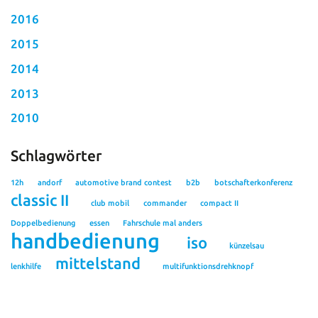
2016
2015
2014
2013
2010
Schlagwörter
12h
andorf
automotive brand contest
b2b
botschafterkonferenz
classic II
club mobil
commander
compact II
Doppelbedienung
essen
Fahrschule mal anders
handbedienung
iso
künzelsau
mittelstand
lenkhilfe
multifunktionsdrehknopf
mycommand
neubau
NMEDA
nordamerika
oktavia
pedalabdeckungen
pedalaufsätze
prozesse
qualitätsmanagement