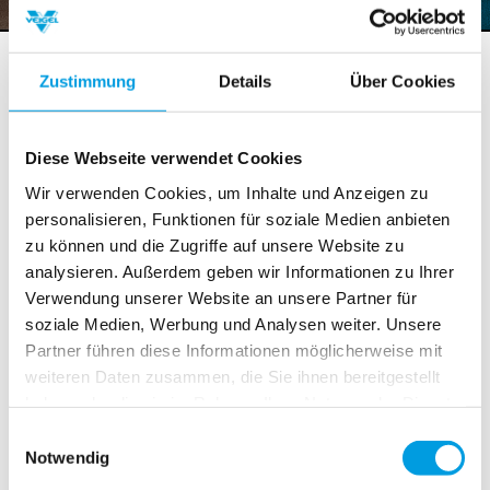
Serbian Partner, PANE AG, rewarded
Zustimmung
Details
Über Cookies
Gold Award at Belgrade Auto Show
2. April 2017
:
Diese Webseite verwendet Cookies
We are very happy to share the news from our Partner,
Wir verwenden Cookies, um Inhalte und Anzeigen zu
PANE AG
, from Serbia. For a couple of years we have
personalisieren, Funktionen für soziale Medien anbieten
been working together to bring safe and reliable hand
zu können und die Zugriffe auf unsere Website zu
controls into the Serbian market. PANE AG has worked
analysieren. Außerdem geben wir Informationen zu Ihrer
very hard to educate the market on quality and safety
Verwendung unserer Website an unsere Partner für
standards.
soziale Medien, Werbung und Analysen weiter. Unsere
Partner führen diese Informationen möglicherweise mit
At this years Belgrade Auto Show the hard work has
weiteren Daten zusammen, die Sie ihnen bereitgestellt
paid of. The Serbian government has awarded PANE
haben oder die sie im Rahmen Ihrer Nutzung der Dienste
AG with the Gold Award for high quality installations.
gesammelt haben.
Moreover 10 Veigel hand controls have been handed
Einwilligungsauswahl
Notwendig
out by the government. In the coming month 10 more