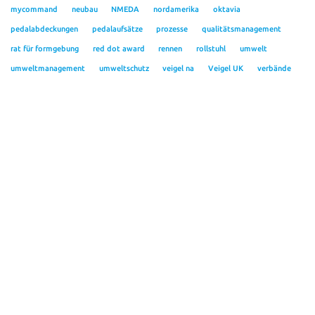
mycommand
neubau
NMEDA
nordamerika
oktavia
pedalabdeckungen
pedalaufsätze
prozesse
qualitätsmanagement
rat für formgebung
red dot award
rennen
rollstuhl
umwelt
umweltmanagement
umweltschutz
veigel na
Veigel UK
verbände
weltmarktführer
wirtschaftstag
Zandvoort
zertifizierung
Kontakt
Veigel GmbH + Co. KG
Personalabteilung
Verrenberger Weg 36
D-74613 Öhringen
Tel.: +49 7941 605 85 0
Fax: +49 7941 605 85 20