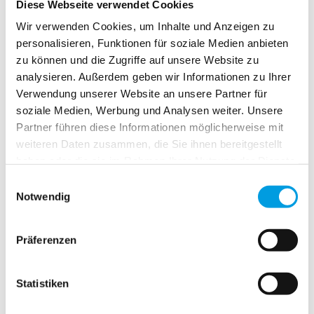
Diese Webseite verwendet Cookies
Mit dem Neubau setzen wir neue Maßstäbe und geben
Wir verwenden Cookies, um Inhalte und Anzeigen zu
uns ganz neue Möglichkeiten. Optimale Abläufe
personalisieren, Funktionen für soziale Medien anbieten
erlauben uns produktiver und qualitätsbewusster zu
zu können und die Zugriffe auf unsere Website zu
arbeiten. Innovation sowohl in den einzelnen
analysieren. Außerdem geben wir Informationen zu Ihrer
Prozessen wie auch bei der Produktentwicklung stellt
Verwendung unserer Website an unsere Partner für
die Firma Veigel auf ganz neue Beine und wird unsere
soziale Medien, Werbung und Analysen weiter. Unsere
Zukunft maßgeblich beeinflussen.
Partner führen diese Informationen möglicherweise mit
weiteren Daten zusammen, die Sie ihnen bereitgestellt
Auch wenn es sich „nur“ um ein Fabrikgebäude
haben oder die sie im Rahmen Ihrer Nutzung der Dienste
handelt, das Äußere, die Architektur beeindruckt schon
gesammelt haben.
auf den ersten Blick. Dies wird sich auch im Inneren
Einwilligungsauswahl
Notwendig
fortsetzen. Der Kunde wird sich wohlfühlen und freut
sich schon auf den nächsten Besuch.
Als familiengeführtes Unternehmen treten wir den
Präferenzen
Mitarbeitern mit einem hohen Grad an Respekt
entgegen. Dies zeigt sich auch in den neuen
Statistiken
Räumlichkeiten und Arbeitsplätzen.