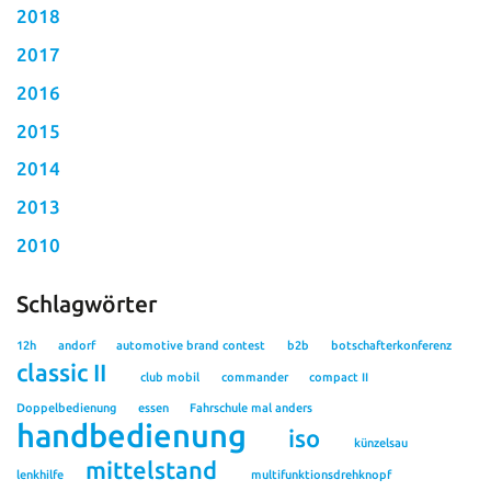
2018
2017
2016
2015
2014
2013
2010
Schlagwörter
12h
andorf
automotive brand contest
b2b
botschafterkonferenz
classic II
club mobil
commander
compact II
Doppelbedienung
essen
Fahrschule mal anders
handbedienung
iso
künzelsau
mittelstand
lenkhilfe
multifunktionsdrehknopf