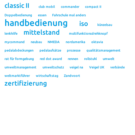
classic II
club mobil
commander
compact II
Doppelbedienung
essen
Fahrschule mal anders
handbedienung
iso
künzelsau
mittelstand
lenkhilfe
multifunktionsdrehknopf
mycommand
neubau
NMEDA
nordamerika
oktavia
pedalabdeckungen
pedalaufsätze
prozesse
qualitätsmanagement
rat für formgebung
red dot award
rennen
rollstuhl
umwelt
umweltmanagement
umweltschutz
veigel na
Veigel UK
verbände
weltmarktführer
wirtschaftstag
Zandvoort
zertifizierung
Kontakt
Veigel GmbH + Co. KG