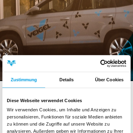
Zustimmung
Details
Über Cookies
Einbau für Club Mobil – Veigel
Produkte im neuen Oktavia
Diese Webseite verwendet Cookies
Wir verwenden Cookies, um Inhalte und Anzeigen zu
27. Juli 2013
:
personalisieren, Funktionen für soziale Medien anbieten
Die Club Mobil Gründerin Frau Edith Grünseis-Pacher
zu können und die Zugriffe auf unsere Website zu
hat ihr neues Leihfahrzeug komplett mit Veigel
analysieren. Außerdem geben wir Informationen zu Ihrer