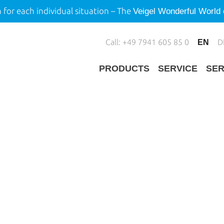
 for each individual situation – The
Veigel Wonderful World o
Call: +49 7941 605 85 0
D
EN
PRODUCTS
SERVICE
SER