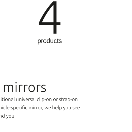
4
products
 mirrors
ional universal clip-on or strap-on
hicle-specific mirror, we help you see
nd you.